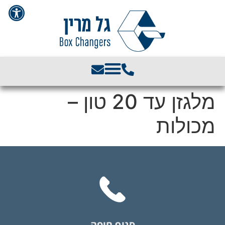
פתח סרגל 
מלגזן עד 20 טון –
מכולות
סניף חיפה